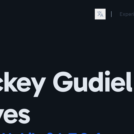
|
Exper
key Gudiel
yes