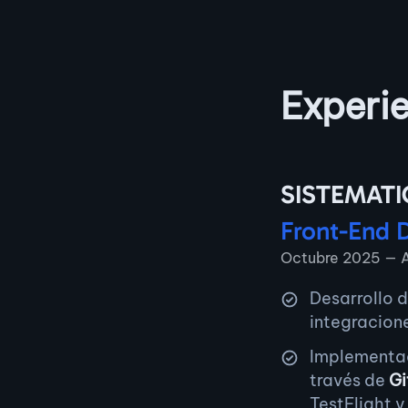
Experie
SISTEMATI
Front-End 
Octubre 2025 — A
Desarrollo 
integracion
Implementac
través de
Gi
TestFlight y