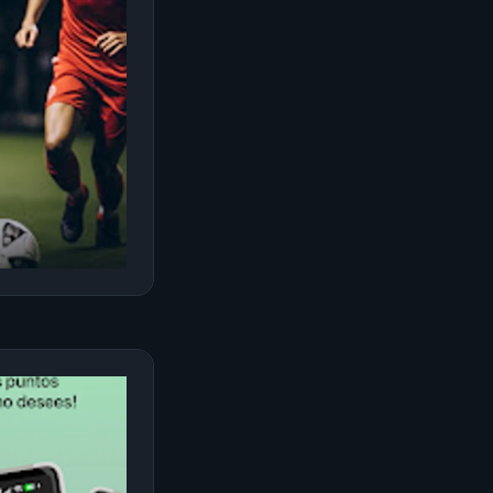
s robustas
ltiples
chitecture
) e
 del software
lytics
y