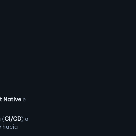
t Native
e
 (
CI/CD
) a
e hacia