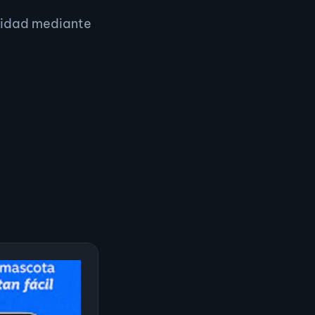
ilidad mediante
rce
para
nerar
$8,000
 uso de
MobX
ente a alto