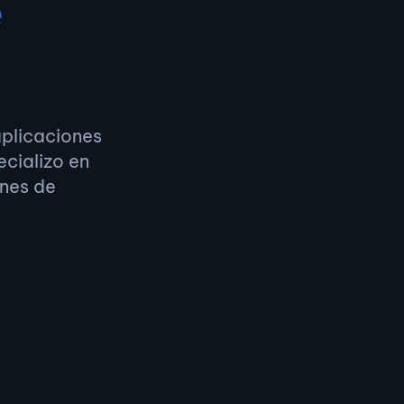
e
aplicaciones
cializo en
ones de