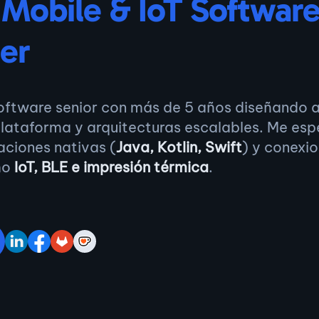
 Mobile & IoT Softwar
er
software senior con más de 5 años diseñando 
lataforma y arquitecturas escalables. Me espe
raciones nativas (
Java, Kotlin, Swift
) y conexi
mo
IoT, BLE e impresión térmica
.