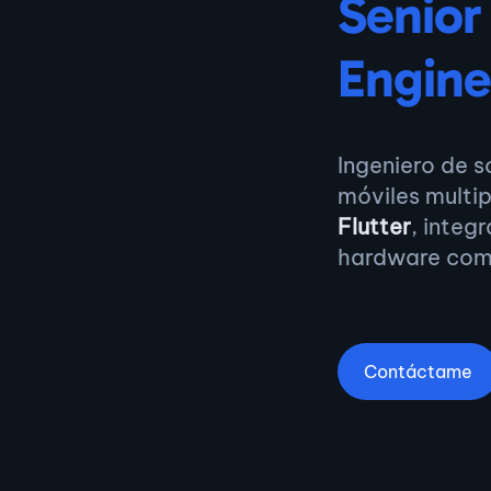
Senior
Engine
Ingeniero de 
móviles multip
Flutter
, integ
hardware co
Contáctame