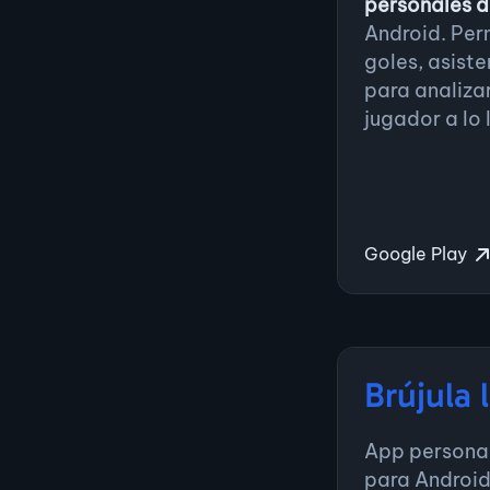
personales d
Analista P
Android. Perm
Noviembre 2022 
goles, asiste
para analizar
Desarrollo 
jugador a lo 
utilizando
F
Implementa
entornos (D
Integración
Google Play
implementa
bancario.
Configuració
Firebase Cr
Brújula 
Ver en Google Pla
App persona
para Android