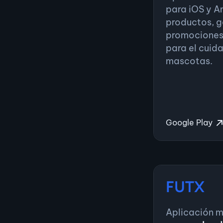
para iOS y A
Ver en Google Pla
productos, g
promociones
FUTX LLC
para el cuid
mascotas.
Senior Mob
Enero 2025 — Ma
Desarrollo 
personales
p
Google Play
Gestión de 
Console, Ap
Ver en Google Pla
FUTX
Financiera
Aplicación m