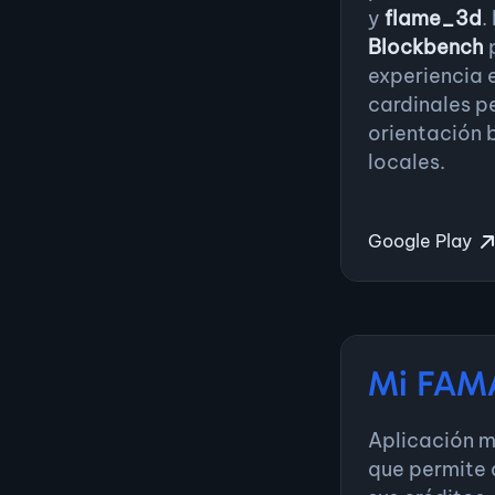
Desarrollad
y
flame_3d
.
Blockbench
p
Múltiples C
experiencia 
Febrero 2022 — O
cardinales p
orientación 
Grupo Atene
locales.
WebSockets 
Apps-Tools:
Google Play
cobranza, s
Granja Mala
trazabilidad
desarrollad
Mi FAM
Aplicación m
que permite a