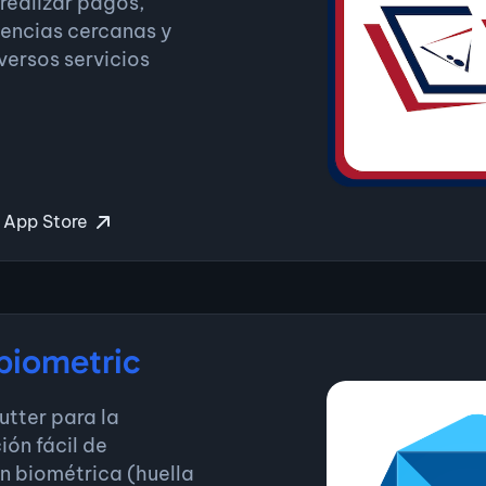
 realizar pagos,
encias cercanas y
versos servicios
App Store
biometric
lutter para la
ón fácil de
n biométrica (huella